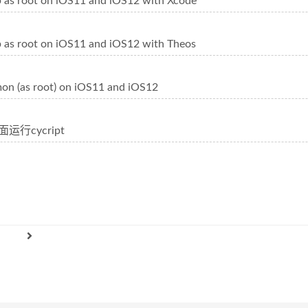
 as root on iOS11 and iOS12 with Xcode
 as root on iOS11 and iOS12 with Theos
on (as root) on iOS11 and iOS12
面运行cycript