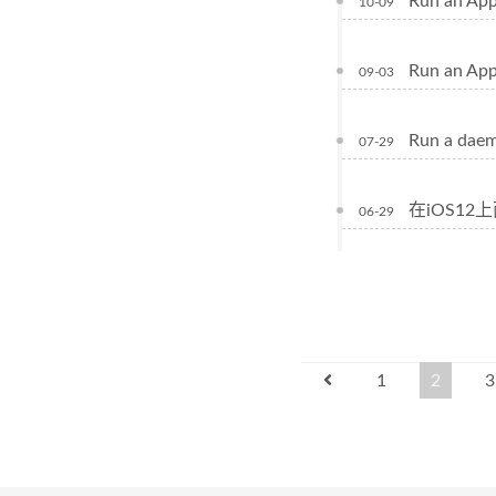
Run an App
10-09
Run an App
09-03
Run a daem
07-29
在iOS12上
06-29
1
2
3