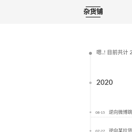
杂货铺
嗯..! 目前共计
2020
逆向微博
08-15
逆向某拉货
07-27